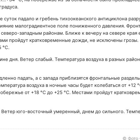
градуса.
 суток падало и гребень тихоокеанского антициклона разр
влияние малоградиентное поле пониженного давления. Фрон
 северо-западным районам. Ближе к вечеру на севере края 
тами пройдут кратковременные дожди, не исключены грозы.
 °C.
не дня. Ветер слабый. Температура воздуха в разных район
енно падать, а с запада приблизятся фронтальные разделы
пература воздуха в ночные часы будет колебаться от +12 °C
 побережье от +18 °C до +25 °C. Местами пройдут кратковр
. Ветер юго-восточный умеренный, днем до сильного. Темп
© Фото