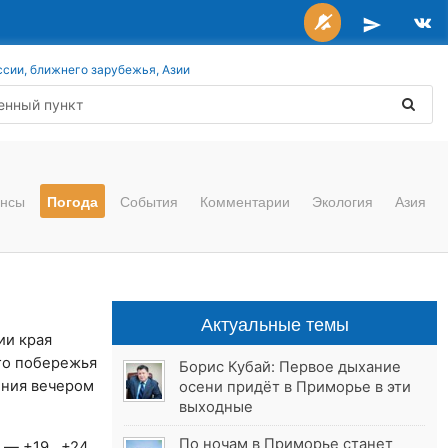
ссии, ближнего зарубежья, Азии
нсы
Погода
События
Комментарии
Экология
Азия
Актуальные темы
ии края
го побережья
Борис Кубай: Первое дыхание
ения вечером
осени придёт в Приморье в эти
выходные
По ночам в Приморье станет
е — +19…+24