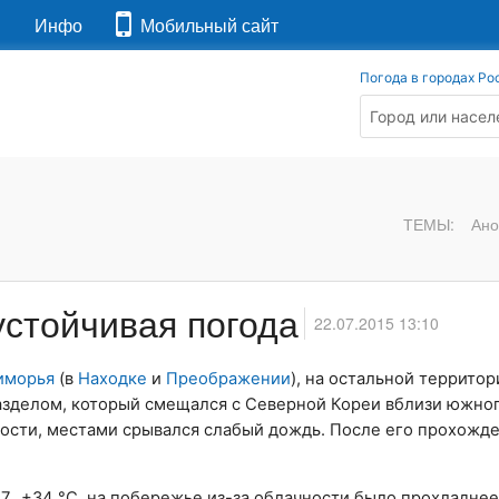
я
Инфо
Мобильный сайт
Погода в городах Ро
ТЕМЫ:
Ано
устойчивая погода
22.07.2015 13:10
иморья
(в
Находке
и
Преображении
), на остальной территор
азделом, который смещался с Северной Кореи вблизи южно
ности, местами срывался слабый дождь. После его прохожд
7…+34 °C, на побережье из-за облачности было прохладне