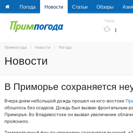
Погода
Новости
Статьи
Обзоры
Ази
Город
Примпогода
Новости
Погода
Новости
В Приморье сохраняется не
Вчера днем небольшой дождь прошел на юго-востоке
Пр
обошлось без осадков. Дождь был вызван фронтальным р
Приморья. Во Владивостоке он вызвал увеличение облач
прояснило.
Температурный фон по-прежнему сохранялся высокий, +2