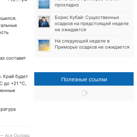
прохладно
Борис Кубай: Существенных
ушился.
осадков на предстоящей неделе
тальные
не ожидается
есть
На следующей неделе в
Приморье осадков не ожидается
ах составит
. Край будет
Полезные ссылки
 до +21 °C,
еменные
ература
 — Ася Орлова