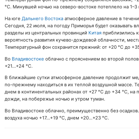
°C. Минувшей ночью на северо-востоке потеплело на 1–3 
На юге
Дальнего Востока
атмосферное давление в течение
Сегодня, 22 июля, на погоду Приморья будет оказывать 
разделы из центральных провинций
Китая
приблизились к
вероятность развития кучево-дождевой облачности, мес
Температурный фон сохранится прежний: от +20 °C до +35
Во
Владивостоке
облачно с прояснением во второй полови
+21…+24 °C.
В ближайшие сутки атмосферное давление продолжит медл
по-прежнему находиться в их теплой воздушной массе. Тем
днем в континентальных районах от +27 °C до +34 °C, на
дожди, на побережье ночью и утром туман.
Во Владивостоке облачно, преимущественно без осадков
воздуха ночью +17…+19 °C, днем +20…+23 °C.