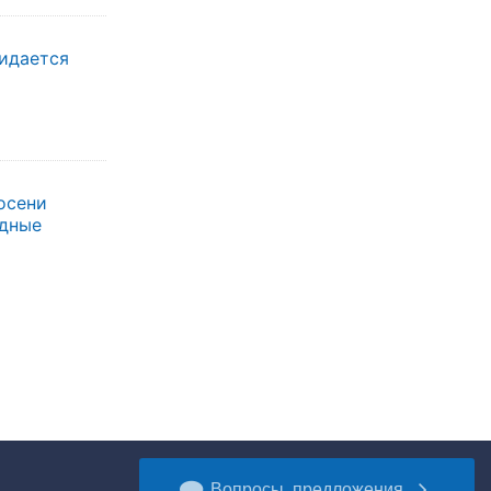
жидается
осени
одные
Вопросы, предложения