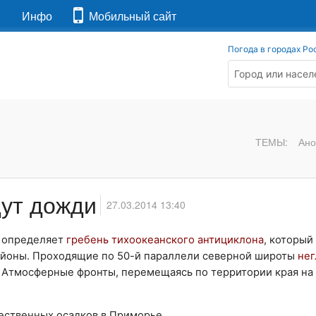
я
Инфо
Мобильный сайт
Погода в городах Ро
ТЕМЫ:
Ано
дут дожди
27.03.2014 13:40
а определяет
гребень тихоокеанского антициклона
, который
йоны. Проходящие по 50-й параллели северной широты
нег
 Атмосферные фронты, перемещаясь по территории края на
ественных осадков в Приморье.