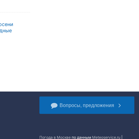
осени
одные
Вопросы, предложения
Погода в Москве
по данным
Meteoservice.ru
|