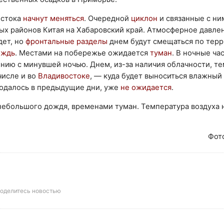
остока
начнут меняться
. Очередной
циклон
и связанные с ни
ых районов Китая на Хабаровский край. Атмосферное давле
ет, но
фронтальные разделы
днем будут смещаться по терр
ждь
. Местами на побережье ожидается
туман
. В ночные ча
ению с минувшей ночью. Днем, из-за наличия облачности, т
числе и во
Владивостоке
, — куда будет выноситься влажный
блюдалось в предыдущие дни, уже
не ожидается
.
 небольшого дождя, временами туман. Температура воздуха
Фот
оделитесь новостью