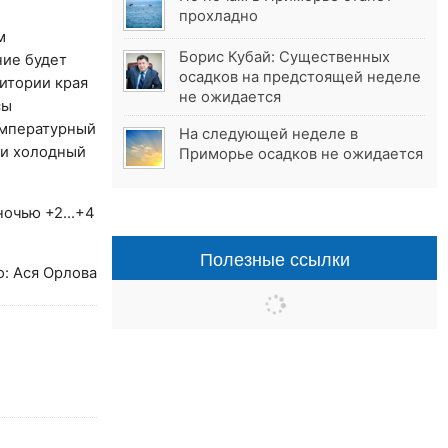
прохладно
м
Борис Кубай: Существенных
ние будет
осадков на предстоящей неделе
итории края
не ожидается
сы
емпературный
На следующей неделе в
 и холодный
Приморье осадков не ожидается
 ночью +2…+4
Полезные ссылки
о: Ася Орлова