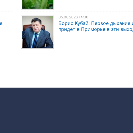
05.08.2026 14:00
е
Борис Кубай: Первое дыхание 
придёт в Приморье в эти вых