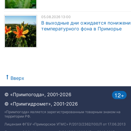
05.08.2026 13:00
В выходные дни ожидается понижени
температурного фона в Приморье
Вверх
12+
© «Примпогода», 2001-2026
© «Примгидромет», 2001-2026
«Примпогода» является зарегистрированным товарным знаком на
территории РФ.
Лицензия ФГБУ «Приморское УГМС» Р/2013/2362/100/Л от 17.06.2013