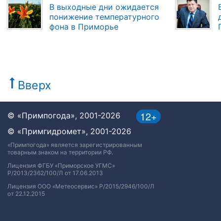
В выходные дни ожидается
понижение температурного
фона в Приморье
Вверх
12+
© «Примпогода», 2001-2026
© «Примгидромет», 2001-2026
«Примпогода» является зарегистрированным
товарным знаком на территории РФ.
Лицензия ФГБУ «Приморское УГМС»
Р/2013/2362/100/Л от 17.06.2013
Лицензия ООО «Метеосервис» Р/2015/2946/100/Л
от 22.12.2015