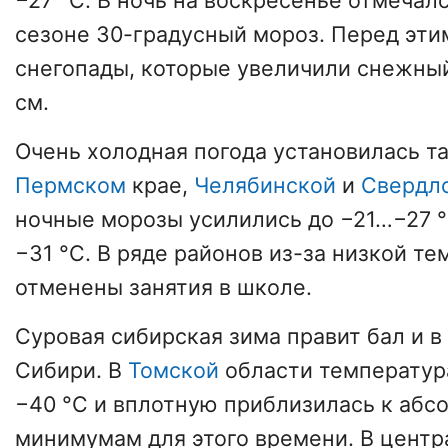
−27 °C. В ночь на воскресенье отмечал
сезоне 30-градусный мороз. Перед эти
снегопады, которые увеличили снежный
см.
Очень холодная погода установилась та
Пермском
крае,
Челябинской
и
Свердл
ночные морозы усилились до −21…−27 °
−31 °C. В ряде районов из-за низкой т
отменены занятия в школе.
Суровая сибирская зима правит бал и 
Сибири. В
Томской
области температур
−40 °C и вплотную приблизилась к аб
минимумам для этого времени. В центр