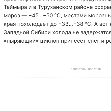
Таймыра и в Туруханском районе сохра
мороз ― −45…−50 °C, местами морозны
края похолодает до −33…−38 °C. А вот 
Западной Сибири холода не задержатс
«ныряющий» циклон принесет снег и р
Поделитесь новостью