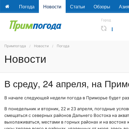
Погода
Новости
Статьи
Обзоры
Ази
Город
Примпогода
Новости
Погода
Новости
В среду, 24 апреля, на При
В начале следующей недели погода в Приморье будет раз
В понедельник и вторник, 22 и 23 апреля, погодные усло
смещаться с северных районов Дальнего Востока на аква
выхолаживаться, местами в горных районах и на востоке 
часы теплее всего в районах, удаленных от моря, здесь 