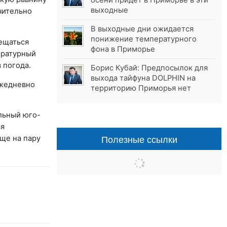
осени придёт в Приморье в эти
выходные
чительно
В выходные дни ожидается
понижение температурного
мещаться
фона в Приморье
ературный
 погода.
Борис Кубай: Предпосылок для
выхода тайфуна DOLPHIN на
ежедневно
территорию Приморья нет
льный юго-
ая
Полезные ссылки
еще на пару