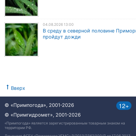
04.08.2026 13:00
В среду в северной половине Примор
пройдут дожди
Вверх
12+
© «Примпогода», 2001-2026
© «Примгидромет», 2001-2026
«Примпогода» является зарегистрированным товарным знаком на
территории РФ.
Лицензия ФГБУ «Приморское УГМС» Р/2013/2362/100/Л от 17.06.2013