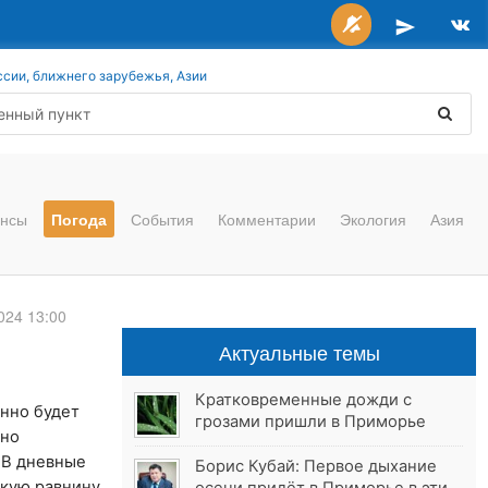
ссии, ближнего зарубежья, Азии
нсы
Погода
События
Комментарии
Экология
Азия
024 13:00
Актуальные темы
Кратковременные дожди с
енно будет
грозами пришли в Приморье
вно
 В дневные
Борис Кубай: Первое дыхание
скую равнину