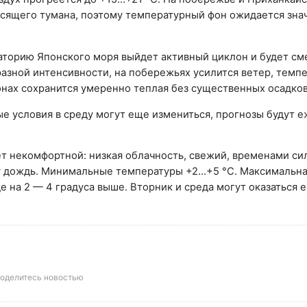
росящего тумана, поэтому температурный фон ожидается зна
ваторию Японского моря выйдет активный циклон и будет с
азной интенсивности, на побережьях усилится ветер, темп
нах сохранится умеренно теплая без существенных осадков
е условия в среду могут еще измениться, прогнозы будут 
т некомфортной: низкая облачность, свежий, временами си
ду дождь. Минимальные температуры +2…+5 °С. Максимальн
е на 2 — 4 градуса выше. Вторник и среда могут оказаться 
оделитесь новостью