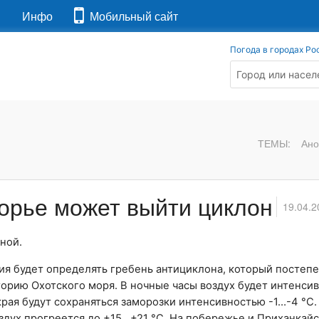
я
Инфо
Мобильный сайт
Погода в городах Ро
ТЕМЫ:
Ано
морье может выйти циклон
19.04.2
ной.
вия будет определять гребень антициклона, который постеп
торию Охотского моря. В ночные часы воздух будет интенси
края будут сохраняться заморозки интенсивностью -1…-4 °С.
воздух прогреется до +15…+21 °С. На побережье и Приханкай