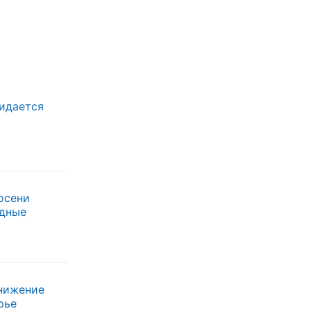
жидается
осени
одные
нижение
рье