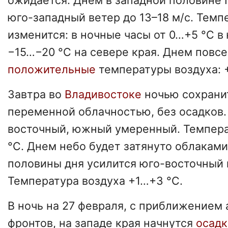
ожидается. Днем в западной половине 
юго-западный ветер до 13–18 м/с. Темп
изменится: в ночные часы от 0…+5 °C 
−15…−20 °C на севере края. Днем пов
положительные
температуры воздуха: 
Завтра во
Владивостоке
ночью сохранит
переменной облачностью, без осадков.
восточный, южный умеренный. Темпера
°C. Днем небо будет затянуто облаками
половины дня усилится юго-восточный в
Температура воздуха +1…+3 °C.
В ночь на 27 февраля, с приближением
фронтов, на западе края начнутся
осадк