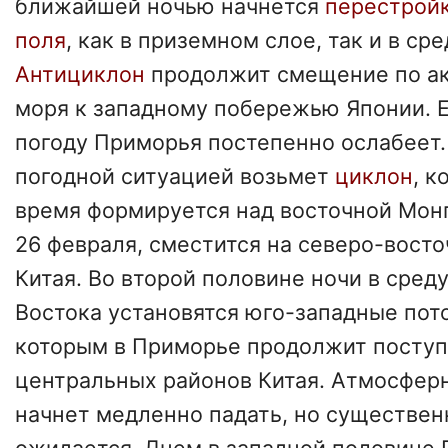
ближайшей ночью начнется
перестройк
поля
, как в приземном слое, так и в ср
Антициклон
продолжит смещение по ак
моря к западному побережью Японии. Е
погоду Приморья постепенно ослабеет.
погодной ситуацией возьмет
циклон
, к
время формируется над восточной Монг
26 февраля, сместится на северо-вост
Китая. Во второй половине ночи в сред
Востока установятся юго-западные пото
которым в Приморье продолжит посту
центральных районов Китая. Атмосферн
начнет медленно падать, но существен