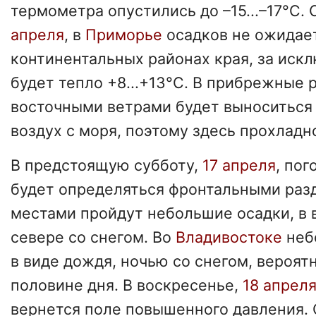
термометра опустились до –15...–17°С.
апреля
, в
Приморье
осадков не ожидает
континентальных районах края, за иск
будет тепло +8...+13°С. В прибрежные 
восточными ветрами будет выноситься
воздух с моря, поэтому здесь прохладн
В предстоящую субботу,
17 апреля
, пог
будет определяться фронтальными разд
местами пройдут небольшие осадки, в 
севере со снегом. Во
Владивостоке
неб
в виде дождя, ночью со снегом, вероят
половине дня. В воскресенье,
18 апрел
вернется поле повышенного давления.