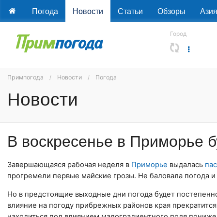
Погода
Новости
Статьи
Обзоры
Ази
Город
Примпогода
Новости
Погода
Новости
В воскресенье в Приморье б
Завершающаяся рабочая неделя в
Приморье
выдалась
па
прогремели первые майские грозы. Не баловала погода и
Но в предстоящие выходные дни погода будет постепенно 
влияние на погоду прибрежных районов края прекратится
находиться под влиянием малоградиентного поля пониже