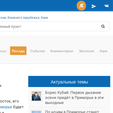
ссии, ближнего зарубежья, Азии
нсы
Погода
События
Комментарии
Экология
Азия
Актуальные темы
я
Борис Кубай: Первое дыхание
осени придёт в Приморье в эти
осток, его
выходные
иморье
будет
По ночам в Приморье станет
 и