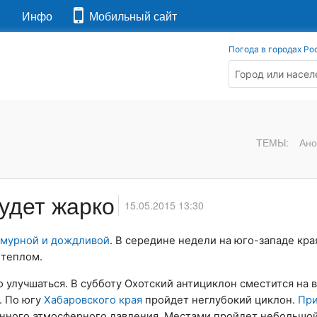
я
Инфо
Мобильный сайт
Погода в городах Ро
ТЕМЫ:
Ано
удет жарко
15.05.2015 13:30
смурной и дождливой
. В середине недели на юго-западе кра
 теплом.
улучшаться. В субботу Охотский антициклон сместится на в
. По югу
Хабаровского края
пройдет неглубокий циклон.
Пр
нного атмосферного давления. Местами пройдет небольшой