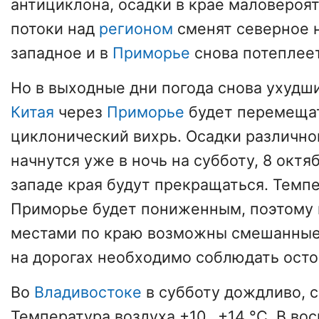
антициклона, осадки в крае маловероя
потоки над
регионом
сменят северное 
западное и в
Приморье
снова потеплеет
Но в выходные дни погода снова ухудши
Китая
через
Приморье
будет перемеща
циклонический вихрь. Осадки различно
начнутся уже в ночь на субботу, 8 октяб
западе края будут прекращаться. Темп
Приморье будет пониженным, поэтому 
местами по краю возможны смешанные
на дорогах необходимо соблюдать ост
Во
Владивостоке
в субботу дождливо, с
Температура воздуха +10...+14 °С. В во