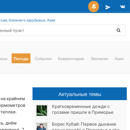
ссии, ближнего зарубежья, Азии
нсы
Погода
События
Комментарии
Экология
Азия
Актуальные темы
 на крайнем
термометров
Кратковременные дожди с
 теплее.
грозами пришли в Приморье
сь, днём
Борис Кубай: Первое дыхание
кресенье, 7