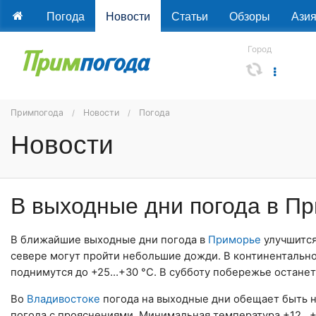
Погода
Новости
Статьи
Обзоры
Ази
Город
Примпогода
Новости
Погода
Новости
В выходные дни погода в П
В ближайшие выходные дни погода в
Приморье
улучшится
севере могут пройти небольшие дожди. В континентально
поднимутся до +25…+30 °С. В субботу побережье останетс
Во
Владивостоке
погода на выходные дни обещает быть не
погода с прояснениями. Минимальная температура +12…+1