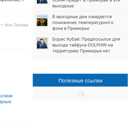
осени придёт в Приморье в эти
выходные
В выходные дни ожидается
понижение температурного
 — Ася Орлова
фона в Приморье
Борис Кубай: Предпосылок для
выхода тайфуна DOLPHIN на
территорию Приморья нет
Полезные ссылки
осени
одные