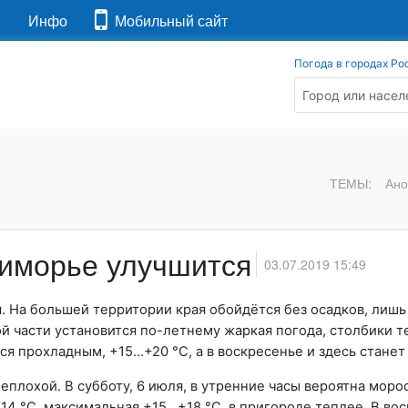
я
Инфо
Мобильный сайт
Погода в городах Ро
ТЕМЫ:
Ано
риморье улучшится
03.07.2019 15:49
. На большей территории края обойдётся без осадков, лишь
й части установится по-летнему жаркая погода, столбики 
я прохладным, +15…+20 °С, а в воскресенье и здесь станет
плохой. В субботу, 6 июля, в утренние часы вероятна моро
4 °С, максимальная +15…+18 °С, в пригороде теплее. В вос