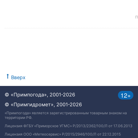
П
Вверх
12+
© «Примпогода», 2001-2026
© «Примгидромет», 2001-2026
«Примпогода» является зарегистрированным товарным знаком на
территории РФ.
Лицензия ФГБУ «Приморское УГМС» Р/2013/2362/100/Л от 17.06.2013
Лицензия ООО «Метеосервис» Р/2015/2946/100/Л от 22.12.2015