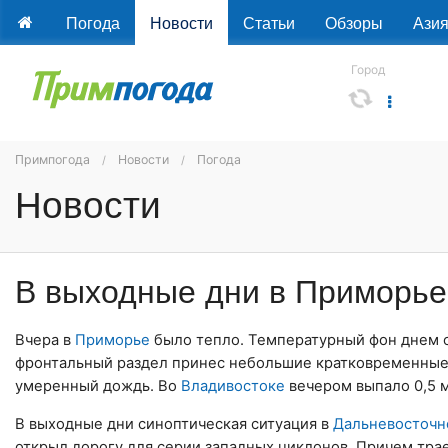
Погода
Новости
Статьи
Обзоры
Ази
Город
Примпогода
Новости
Погода
Новости
В выходные дни в Приморье
Вчера в
Приморье
было тепло. Температурный фон днем о
фронтальный раздел принес небольшие кратковременные
умеренный дождь. Во
Владивостоке
вечером выпало 0,5 м
В выходные дни синоптическая ситуация в
Дальневосточн
открыл дорогу для серии западных циклонов. Причем тр