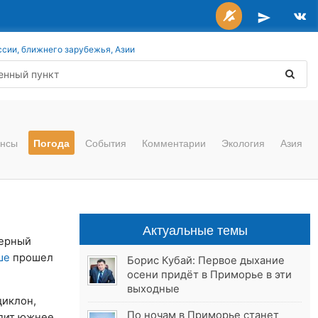
ссии, ближнего зарубежья, Азии
нсы
Погода
События
Комментарии
Экология
Азия
Актуальные темы
ферный
ше
прошел
Борис Кубай: Первое дыхание
осени придёт в Приморье в эти
выходные
циклон,
По ночам в Приморье станет
одит южнее