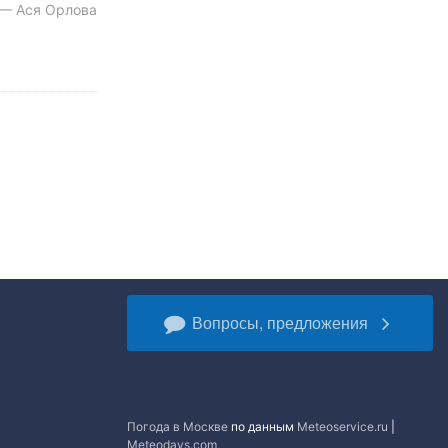
 — Ася Орлова
Вопросы, предложения
Погода в Москве
по данным
Meteoservice.ru
|
Meteodays.com