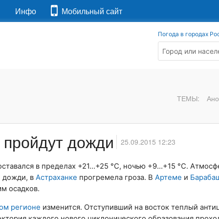
я
Инфо
Мобильный сайт
Погода в городах Ро
ТЕМЫ:
Ано
 пройдут дожди
25.09.2015 12:23
ставался в пределах +21…+25 °С, ночью +9…+15 °С. Атмос
 дожди, в
Астраханке
прогремела гроза. В
Артеме
и
Бараба
м осадков.
ом регионе
изменится. Отступивший на восток теплый анти
аектория каждого нового циклонического образования прох