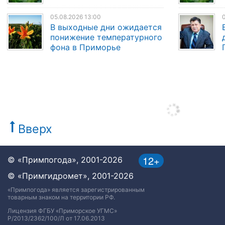
05.08.2026 13:00
0
В выходные дни ожидается
понижение температурного
фона в Приморье
Вверх
12+
© «Примпогода», 2001-2026
© «Примгидромет», 2001-2026
«Примпогода» является зарегистрированным
товарным знаком на территории РФ.
Лицензия ФГБУ «Приморское УГМС»
Р/2013/2362/100/Л от 17.06.2013