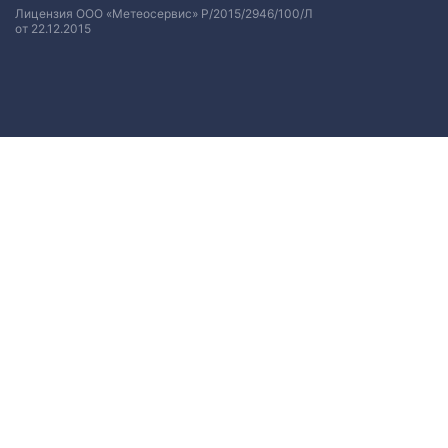
Лицензия ООО «Метеосервис» Р/2015/2946/100/Л
от 22.12.2015