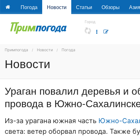
Погода
Новости
Статьи
Обзоры
Ази
Город
Примпогода
Новости
Погода
Новости
Ураган повалил деревья и о
провода в Южно-Сахалинск
Из-за урагана южная часть
Южно-Саха
света: ветер оборвал провода. Также б