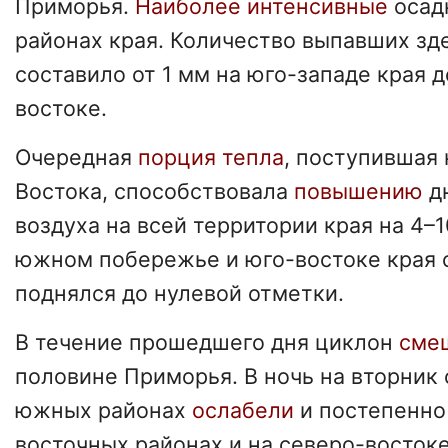
Приморья.
Наиболее интенсивные
осад
районах края. Количество выпавших зд
составило от 1 мм на юго-западе края д
востоке.
Очередная
порция тепла
, поступившая 
Востока, способствовала
повышению
д
воздуха на всей территории края на 4–1
южном побережье и юго-востоке края 
поднялся до нулевой отметки.
В течение прошедшего дня циклон
сме
половине Приморья. В ночь на вторник 
южных районах
ослабели
и постепенн
восточных районах и на северо-востоке