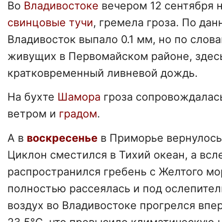
Во
Владивостоке
вечером 12 сентября 
свинцовые тучи
, гремела гроза. По да
Владивосток выпало 0.1 мм, но по слов
живущих в Первомайском районе, здес
кратковременный ливневой дождь.
На бухте
Шамора
гроза сопровождалас
ветром и
градом
.
А в
воскресенье
в Приморье вернулось
Циклон сместился в Тихий океан, а всл
распространился гребень с Желтого мо
полностью рассеялась и под ослепите
воздух во Владивостоке прогрелся впер