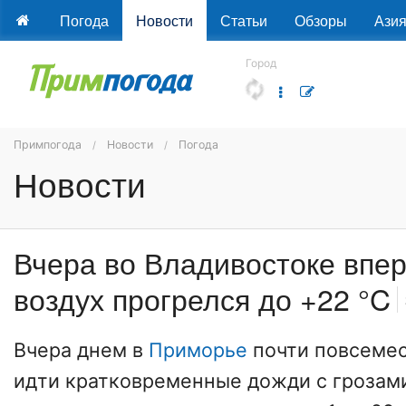
Погода
Новости
Статьи
Обзоры
Ази
Город
Примпогода
Новости
Погода
Новости
Вчера во Владивостоке впе
воздух прогрелся до +22 °C
Вчера днем в
Приморье
почти повсеме
идти кратковременные дожди с грозам