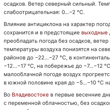
осадков. Ветер северный сильный. Тем
слабоотрицательная: 0…−2 °C.
Влияние антициклона на характер пого
сохранится и в предстоящие
выходные 
преобладать погода без осадков, ветер
температуры воздуха понизятся на сев
районов до −22…−27 °C, в континентал
−12…−17 °C, на побережье до −7…−12 °C
малооблачной погоде воздух прогреется
в южной половине края до −5…−10 °C н
Во
Владивостоке
в первые весенние дн
с переменной облачностью, без осадко