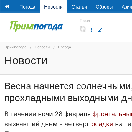
Погода
Новости
Статьи
Обзоры
Ази
Город
Примпогода
Новости
Погода
Новости
Весна начнется солнечными
прохладными выходными д
В течение ночи 28 февраля
фронтальны
вызвавший днем в четверг
осадки
на те