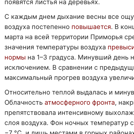
появятся листья на деревьях.
С каждым днем дыхание весны все ощу
воздуха постепенно
повышается
. В ко
марта на всей территории Приморья с
значения температуры воздуха
превыси
нормы
на 1–3 градуса. Минувший день н
исключением. В сравнении с предыдущ
максимальный прогрев воздуха увеличил
Относительно теплой выдалась и минув
Облачность
атмосферного фронта
, нак
препятствовала интенсивному выхола
слоя воздуха. Фон ночных температур с
−7 °С, и лишь местами в горных района