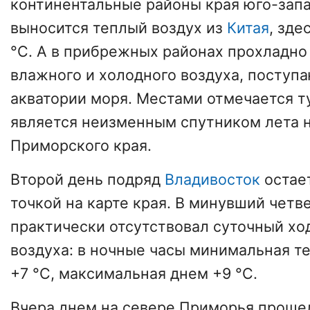
континентальные районы края юго-зап
выносится теплый воздух из
Китая
, зде
°C. А в прибрежных районах прохладно 
влажного и холодного воздуха, поступ
акватории моря. Местами отмечается т
является неизменным спутником лета 
Приморского края.
Второй день подряд
Владивосток
остае
точкой на карте края. В минувший четв
практически отсутствовал суточный хо
воздуха: в ночные часы минимальная т
+7 °C, максимальная днем +9 °C.
Вчера днем на севере Приморья проше