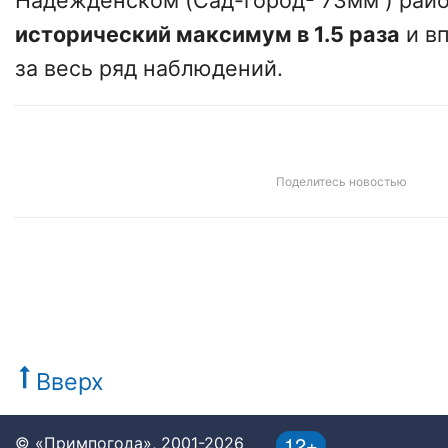
Надежденском (
Сад-город
- 73мм ) рай
исторический максимум в 1.5 раза
и в
за весь ряд наблюдений.
Поделитесь новостью
Вверх
12+
© «Примпогода», 2001-2026