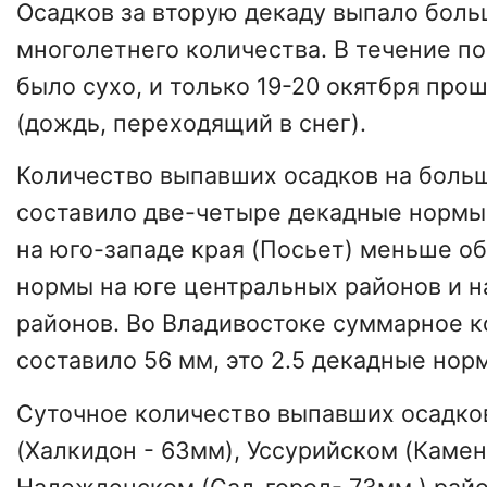
Осадков за вторую декаду выпало боль
многолетнего количества. В течение п
было сухо, и только 19-20 окятбря про
(дождь, переходящий в снег).
Количество выпавших осадков на больш
составило две-четыре декадные нормы 
на юго-западе края (
Посьет
) меньше об
нормы на юге центральных районов и н
районов. Во
Владивостоке
суммарное к
составило 56 мм, это 2.5 декадные нор
Суточное количество выпавших осадко
(
Халкидон
- 63мм), Уссурийском (
Камен