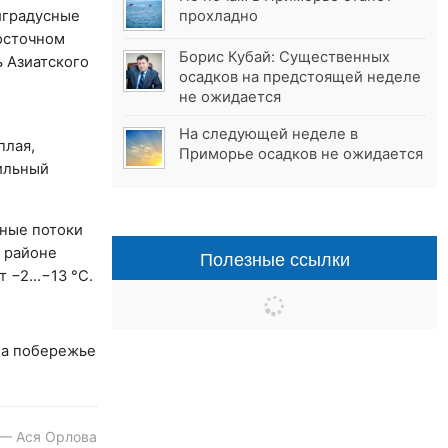
иградусные
прохладно
осточном
Борис Кубай: Существенных
ь Азиатского
осадков на предстоящей неделе
не ожидается
На следующей неделе в
плая,
Приморье осадков не ожидается
сильный
рные потоки
в районе
Полезные ссылки
т −2…−13 °C.
на побережье
 — Ася Орлова