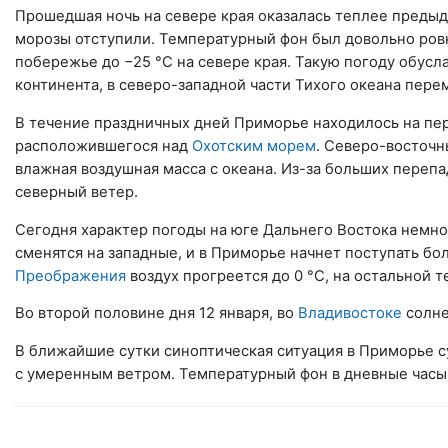
Прошедшая ночь на севере края оказалась теплее предыд
морозы отступили. Температурный фон был довольно ровн
побережье до −25 °C на севере края. Такую погоду обус
континента, в северо-западной части Тихого океана пер
В течение праздничных дней Приморье находилось на пер
расположившегося над
Охотским морем
. Северо-восточ
влажная воздушная масса с океана. Из-за больших переп
северный ветер.
Сегодня характер погоды на юге Дальнего Востока немн
сменятся на западные, и в Приморье начнет поступать бо
Преображения
воздух прогреется до 0 °C, на остальной 
Во второй половине дня 12 января, во
Владивостоке
солне
В ближайшие сутки синоптическая ситуация в Приморье с
с умеренным ветром. Температурный фон в дневные часы 