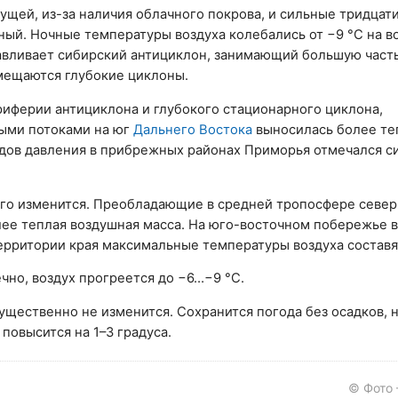
ущей, из-за наличия облачного покрова, и сильные тридцат
ый. Ночные температуры воздуха колебались от −9 °C на в
лавливает сибирский антициклон, занимающий большую част
емещаются глубокие циклоны.
иферии антициклона и глубокого стационарного циклона,
ными потоками на юг
Дальнего Востока
выносилась более те
адов давления в прибрежных районах Приморья отмечался 
ого изменится. Преобладающие в средней тропосфере севе
лее теплая воздушная масса. На юго-восточном побережье 
территории края максимальные температуры воздуха составя
чно, воздух прогреется до −6…−9 °C.
ущественно не изменится. Сохранится погода без осадков, 
повысится на 1–3 градуса.
© Фото