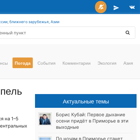
ссии, ближнего зарубежья, Азии
нсы
Погода
События
Комментарии
Экология
Азия
епель
Актуальные темы
Борис Кубай: Первое дыхание
я на 1–5
осени придёт в Приморье в эти
 центральных
выходные
По ночам в Приморье станет