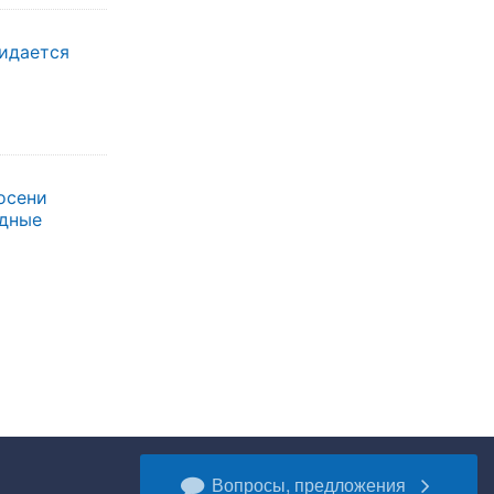
жидается
осени
одные
Вопросы, предложения