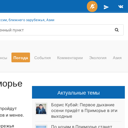
ссии, ближнего зарубежья, Азии
нсы
Погода
События
Комментарии
Экология
Азия
морье
Актуальные темы
Борис Кубай: Первое дыхание
пройдут
осени придёт в Приморье в эти
ов и менее.
выходные
бережья
По ночам в Приморье станет