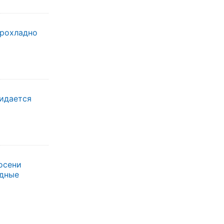
прохладно
жидается
осени
одные