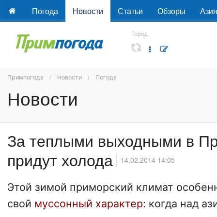
Погода
Новости
Статьи
Обзоры
Ази
Город
Примпогода
Новости
Погода
Новости
За теплыми выходными в П
придут холода
14.02.2014 14:05
Этой зимой приморский климат особен
свой
муссонный характер
: когда над а