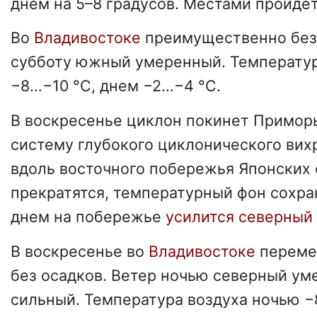
днем на 5–8 градусов. Местами пройде
Во
Владивостоке
преимущественно без 
субботу южный умеренный. Температур
−8…−10 °C, днем −2…−4 °C.
В воскресенье циклон покинет Приморь
систему глубокого циклонического ви
вдоль восточного побережья Японских 
прекратятся, температурный фон сохра
днем на побережье
усилится северный
В воскресенье во
Владивостоке
переме
без осадков. Ветер ночью северный ум
сильный. Температура воздуха ночью −