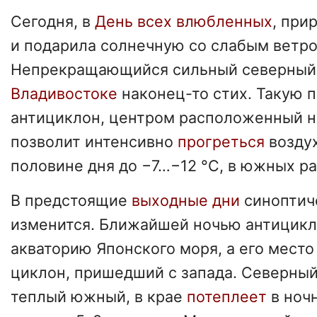
Сегодня, в
День всех влюбленных
, при
и подарила солнечную со слабым ветро
Непрекращающийся сильный северный 
Владивостоке
наконец-то стих. Такую 
антициклон, центром расположенный н
позволит интенсивно
прогреться
воздух
половине дня до −7…−12 °C, в южных ра
В предстоящие
выходные дни
синоптич
изменится. Ближайшей ночью антицикл
акваторию Японского моря, а его место
циклон, пришедший с запада. Северны
теплый южный, в крае
потеплеет
в ночн