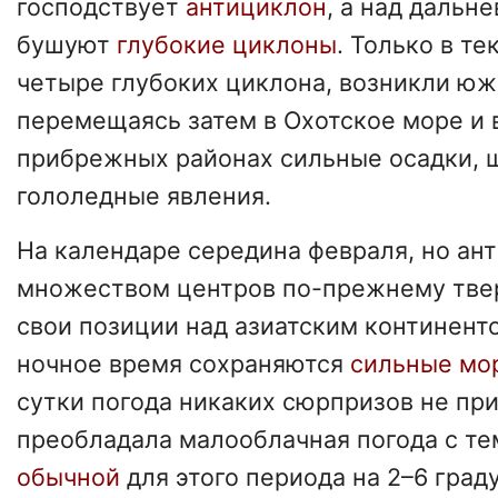
господствует
антициклон
, а над даль
бушуют
глубокие циклоны
. Только в т
четыре глубоких циклона, возникли юж
перемещаясь затем в Охотское море и 
прибрежных районах сильные осадки, 
гололедные явления.
На календаре середина февраля, но ан
множеством центров по-прежнему тве
свои позиции над азиатским континент
ночное время сохраняются
сильные мо
сутки погода никаких сюрпризов не при
преобладала малооблачная погода с т
обычной
для этого периода на 2–6 град