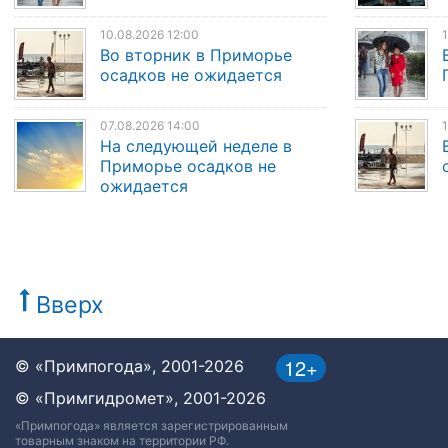
10.08.2026 12:00
1
Во вторник в Приморье
осадков не ожидается
07.08.2026 14:00
1
На следующей неделе в
Приморье осадков не
ожидается
Вверх
12+
© «Примпогода», 2001-2026
© «Примгидромет», 2001-2026
«Примпогода» является зарегистрированным
товарным знаком на территории РФ.