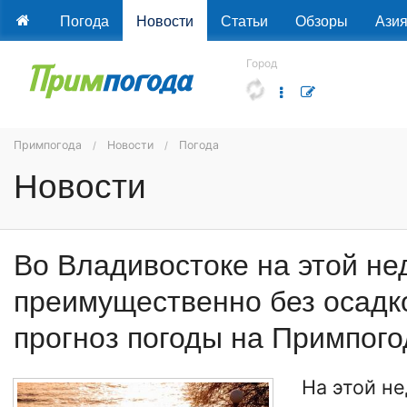
Погода
Новости
Статьи
Обзоры
Ази
Город
Примпогода
Новости
Погода
Новости
Во Владивостоке на этой не
преимущественно без осадк
прогноз погоды на Примпого
На этой н