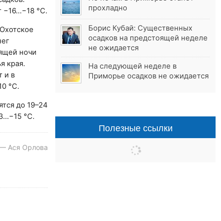
прохладно
т −16…−18 °C.
Борис Кубай: Существенных
 Охотское
осадков на предстоящей неделе
нег
не ожидается
оящей ночи
я края.
На следующей неделе в
 и в
Приморье осадков не ожидается
0 °C.
ятся до 19–24
3…−15 °C.
Полезные ссылки
 — Ася Орлова