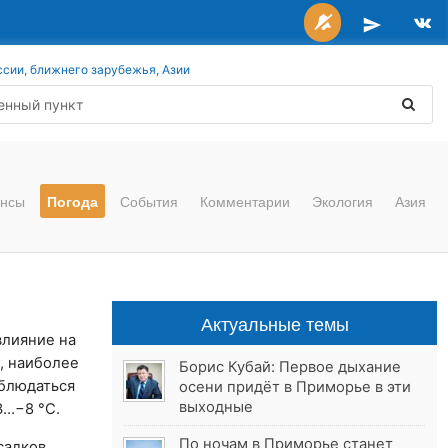
ссии, ближнего зарубежья, Азии
нсы
Погода
События
Комментарии
Экология
Азия
Актуальные темы
 влияние на
, наиболее
Борис Кубай: Первое дыхание
аблюдаться
осени придёт в Приморье в эти
выходные
3…−8 °C.
По ночам в Приморье станет
садков.