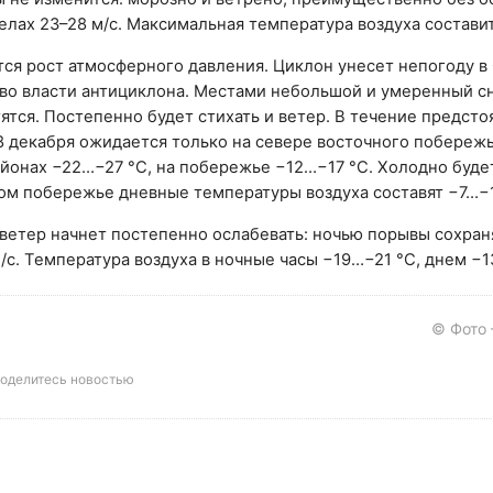
елах 23–28 м/с. Максимальная температура воздуха состави
ся рост атмосферного давления. Циклон унесет непогоду в
во власти антициклона. Местами небольшой и умеренный с
ятся. Постепенно будет стихать и ветер. В течение предст
8 декабря ожидается только на севере восточного побережь
йонах −22…−27 °C, на побережье −12…−17 °C. Холодно будет
ом побережье дневные температуры воздуха составят −7…−1
ветер начнет постепенно ослабевать: ночью порывы сохран
с. Температура воздуха в ночные часы −19…−21 °C, днем −1
© Фото
оделитесь новостью