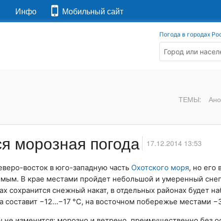
я
Инфо
Мобильный сайт
Погода в городах Ро
ТЕМЫ:
Ано
я морозная погода
17.12.2014 13:53
еверо-восток в юго-западную часть
Охотского моря
, но его
мым. В крае местами пройдет небольшой и умеренный снег
ах сохранится снежный накат, в отдельных районах будет н
а составит −12…−17 °C, на восточном побережье местами −
 не изменится: морозно и ветрено, преимущественно без о