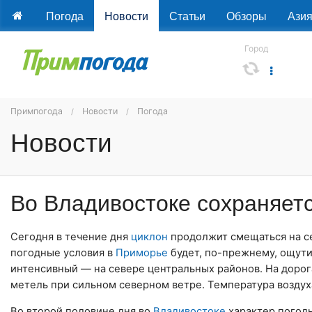
Погода
Новости
Статьи
Обзоры
Ази
Город
Примпогода
Новости
Погода
Новости
Во Владивостоке сохраняетс
Сегодня в течение дня
циклон
продолжит смещаться на с
погодные условия в
Приморье
будет, по-прежнему, ощути
интенсивный — на севере центральных районов. На дорог
метель при сильном северном ветре. Температура воздух
Во второй половине дня во
Владивостоке
характер погоды