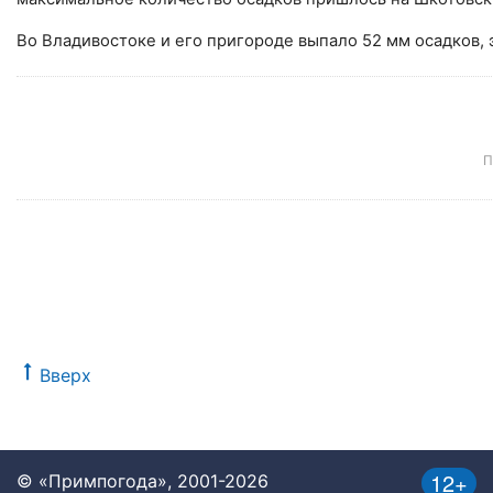
Во
Владивостоке
и его пригороде выпало 52 мм осадков, 
П
Вверх
12+
© «Примпогода», 2001-2026