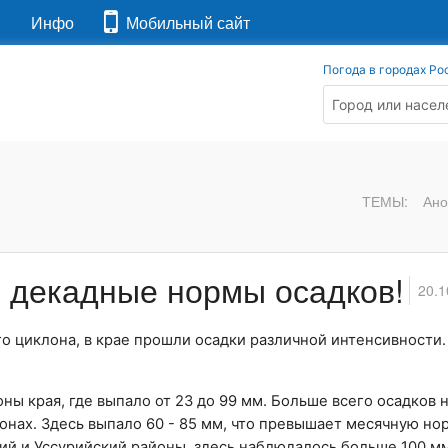
я
Инфо
Мобильный сайт
Погода в городах Ро
ТЕМЫ:
Ано
5 декадные нормы осадков!
20.1
о циклона, в крае прошли осадки различной интенсивности. 
ны края, где выпало от 23 до 99 мм. Больше всего осадков
онах
. Здесь выпало 60 - 85 мм, что превышает месячную нор
ий
и
Уссурийский районы
, здесь наблюдалось больше 100 м