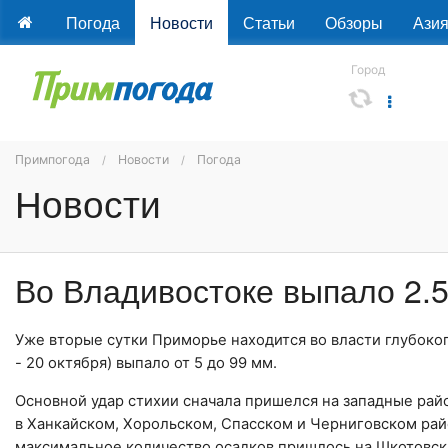
Погода
Новости
Статьи
Обзоры
Ази
Город
Примпогода
Новости
Погода
Новости
Во Владивостоке выпало 2.
Уже вторые сутки
Приморье
находится во власти глубоког
- 20 октября) выпало от 5 до 99 мм.
Основной удар стихии сначала пришелся на западные райо
в
Ханкайском
,
Хорольском
,
Спасском
и
Черниговском рай
максимальное количество осадков пришлось на
Шкотовск