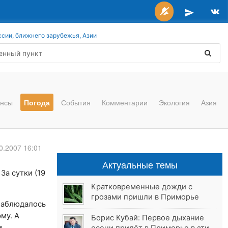
ссии, ближнего зарубежья, Азии
нсы
Погода
События
Комментарии
Экология
Азия
0.2007 16:01
Актуальные темы
За сутки (19
Кратковременные дожди с
грозами пришли в Приморье
 наблюдалось
му. А
Борис Кубай: Первое дыхание
м.