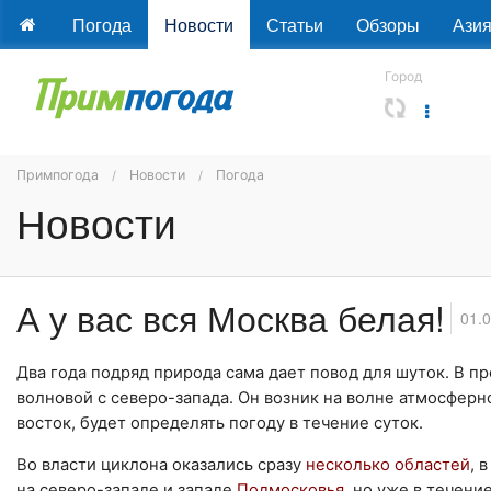
Погода
Новости
Статьи
Обзоры
Ази
Город
Примпогода
Новости
Погода
Новости
А у вас вся Москва белая!
01.
Два года подряд природа сама дает повод для шуток. В 
волновой с северо-запада. Он возник на волне атмосферн
восток, будет определять погоду в течение суток.
Во власти циклона оказались сразу
несколько областей
, 
на северо-западе и западе
Подмосковья
, но уже в течени