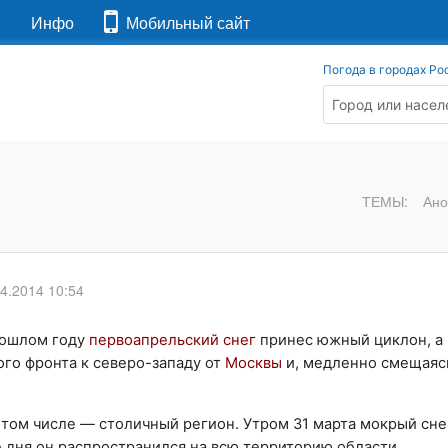
я
Инфо
Мобильный сайт
Погода в городах Ро
ТЕМЫ:
Ано
04.2014 10:54
прошлом году
первоапрельский снег
принес южный циклон, а 
ого фронта к северо-западу от
Москвы
и, медленно смещаясь
в том числе — столичный регион. Утром 31 марта мокрый сне
е дня он распространился на всю территорию области.