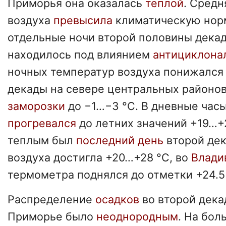
Приморья она оказалась
теплой
. Средн
воздуха
превысила
климатическую норму
отдельные ночи второй половины дека
находилось под влиянием
антициклона
ночных температур воздуха понижался н
декады на севере центральных районо
заморозки
до −1…−3 °C. В дневные часы
прогревался
до летних значений +19…+
теплым был
последний день
второй дек
воздуха достигла +20…+28 °C, во
Влади
термометра поднялся до отметки +24.5
Распределение
осадков
во второй дека
Приморье было
неоднородным
. На бол