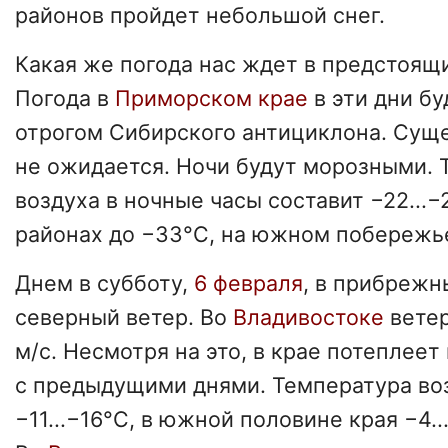
районов пройдет небольшой снег.
Какая же погода нас ждет в предстоящ
Погода в
Приморском крае
в эти дни б
отрогом Сибирского антициклона. Сущ
не ожидается. Ночи будут морозными. 
воздуха в ночные часы составит −22...−
районах до −33°C, на южном побережье 
Днем в субботу,
6 февраля
, в прибрежн
северный ветер. Во
Владивостоке
ветер
м/с. Несмотря на это, в крае потеплее
с предыдущими днями. Температура во
−11...−16°C, в южной половине края −4..