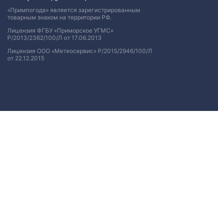
«Примпогода» является зарегистрированным
товарным знаком на территории РФ.
Лицензия ФГБУ «Приморское УГМС»
Р/2013/2362/100/Л от 17.06.2013
Лицензия ООО «Метеосервис» Р/2015/2946/100/Л
от 22.12.2015