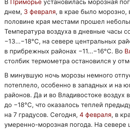
В
Приморье
установилась морозная пог
днем,
3 февраля
, в крае было морозно,
половине края местами прошел неболь
Температура воздуха в дневные часы с
−13...−18°C, на севере центральных рай
в прибрежных районах −11...−16°C. Во
В
столбик термометра остановился у отм
В минувшую ночь морозы немного отпу
потеплело, особенно в западных и на 
районов. Да и во Владивостоке воздух
до −18°C, что оказалось теплей преды
на 7 градусов. Сегодня,
4 февраля
, в к
умеренно-морозная погода. На севере