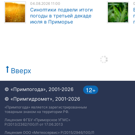
04.08.2026 11:00
Синоптики подвели итоги
погоды в третьей декаде
июля в Приморье
Вверх
12+
© «Примпогода», 2001-2026
© «Примгидромет», 2001-2026
«Примпогода» является зарегистрированным
товарным знаком на территории РФ.
Лицензия ФГБУ «Приморское УГМС»
Р/2013/2362/100/Л от 17.06.2013
Лицензия ООО «Метеосервис» Р/2015/2946/100/Л