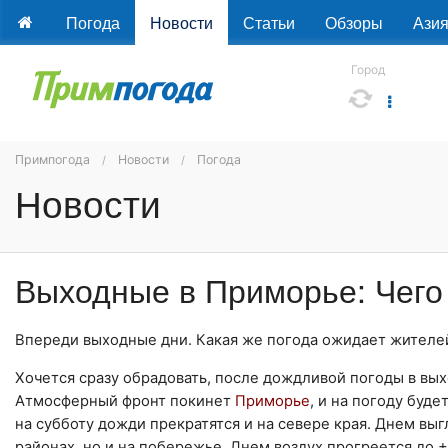
Погода
Новости
Статьи
Обзоры
Ази
Город
Примпогода
Новости
Погода
Новости
Выходные в Приморье: Чего 
Впереди выходные дни. Какая же погода ожидает жител
Хочется сразу обрадовать, после дождливой погоды в вы
Атмосферный фронт покинет
Приморье
, и на погоду буд
на субботу дожди прекратятся и на севере края. Днем вы
районах, но и на побережье. Днем воздух прогреется до +2