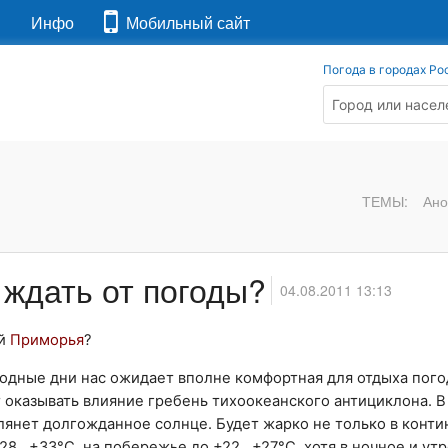
я
Инфо
Мобильный сайт
Погода в городах Ро
ТЕМЫ:
Ано
ждать от погоды?
04.08.2011 13:13
ей
Приморья
?
ходные дни нас ожидает вполне комфортная для отдыха пого
ет оказывать влияние гребень тихоокеанского антициклона. В
глянет долгожданное солнце. Будет жарко не только в конт
8...+33°С, на побережье до +22...+27°С, хотя в ночное и у