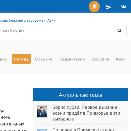
ссии, ближнего зарубежья, Азии
нсы
Погода
События
Комментарии
Экология
Азия
Актуальные темы
Борис Кубай: Первое дыхание
да.
осени придёт в Приморье в эти
 ночь
выходные
инентальных
По ночам в Приморье станет
треннее время