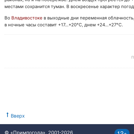
местами сохранится туман. В воскресенье характер погод
Во
Владивостоке
в выходные дни переменная облачность
в ночные часы составит +17...+20°С, днем +24...+27°С.
П
Вверх
12+
© «Примпогода», 2001-2026