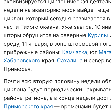
активизируется циклоническая деятель
недели на акваторию моря выйдет ещё
циклон, который сегодня развивается в
части Тихого океана. Уже завтра, 10 ян
шторм обрушится на северные
Курилы
среду, 11 января, в зоне штормовой пог
прибрежные районы:
Камчатка
, юг
Маг
Хабаровского
края,
Сахалина
и север в
Приморья.
Почти всю вторую половину недели об
циклона будут периодически накрыват
районы региона, а в конце недели дост
Приморского края
— временами будет 