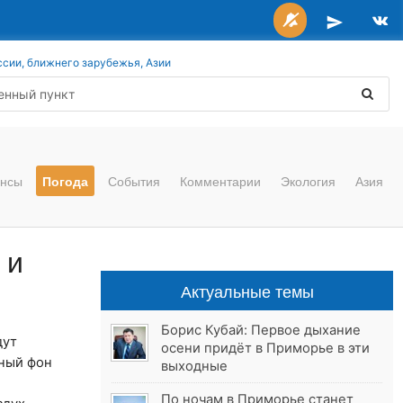
ссии, ближнего зарубежья, Азии
нсы
Погода
События
Комментарии
Экология
Азия
 и
Актуальные темы
Борис Кубай: Первое дыхание
дут
осени придёт в Приморье в эти
ный фон
выходные
По ночам в Приморье станет