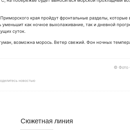
°С, на побережье будет выноситься морской прохладный воз
 Приморского края пройдут фронтальные разделы, которые 
 уменьшит как ночное выхолаживание, так и дневной прогр
дущих суток.
уман, возможна морось. Ветер свежий. Фон ночных темпер
© Фото
оделитесь новостью
Сюжетная линия