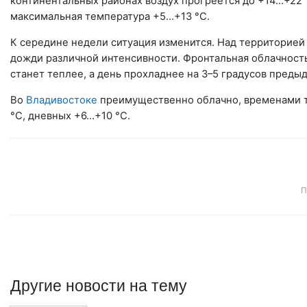
континентальных районах воздух прогреется до +14…+22 
максимальная температура +5…+13 °С.
К середине недели ситуация изменится. Над территорией
дожди различной интенсивности. Фронтальная облачность
станет теплее, а день прохладнее на 3–5 градусов преды
Во
Владивостоке
преимущественно облачно, временами т
°С, дневных +6…+10 °С.
П
Другие
новости
на тему