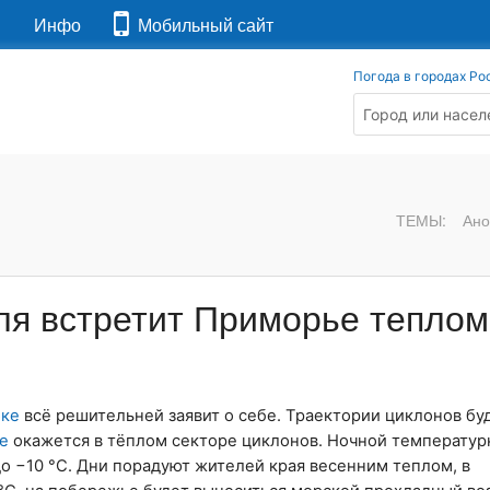
я
Инфо
Мобильный сайт
Погода в городах Ро
ТЕМЫ:
Ано
ля встретит Приморье теплом
оке
всё решительней заявит о себе. Траектории циклонов бу
е
окажется в тёплом секторе циклонов. Ночной температур
до −10 °С. Дни порадуют жителей края весенним теплом, в