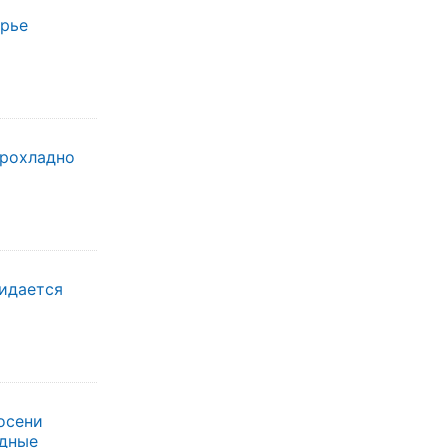
орье
прохладно
жидается
осени
одные