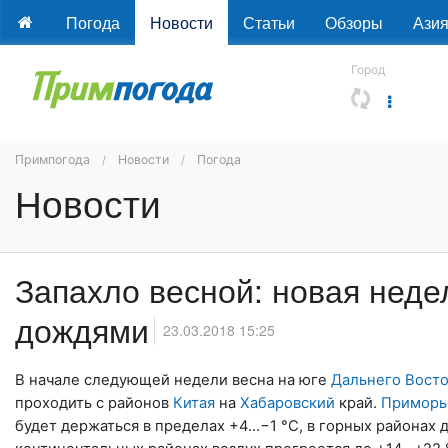
Погода
Новости
Статьи
Обзоры
Ази
Город
Примпогода
Новости
Погода
Новости
Запахло весной: новая неде
дождями
23.03.2018 15:25
В начале следующей недели весна на юге
Дальнего Вост
проходить с районов
Китая
на
Хабаровский
край.
Приморь
будет держаться в пределах +4…−1 °С, в горных районах 