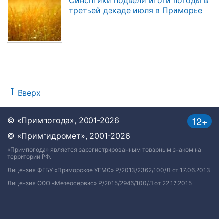
Синоптики подвели итоги погоды в
третьей декаде июля в Приморье
Вверх
12+
© «Примпогода», 2001-2026
© «Примгидромет», 2001-2026
«Примпогода» является зарегистрированным товарным знаком на
территории РФ.
Лицензия ФГБУ «Приморское УГМС» Р/2013/2362/100/Л от 17.06.2013
Лицензия ООО «Метеосервис» Р/2015/2946/100/Л от 22.12.2015