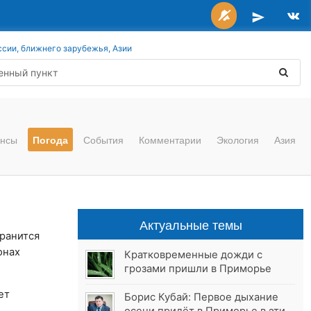
ссии, ближнего зарубежья, Азии
нсы
Погода
События
Комментарии
Экология
Азия
Актуальные темы
ранится
онах
Кратковременные дожди с
грозами пришли в Приморье
ет
Борис Кубай: Первое дыхание