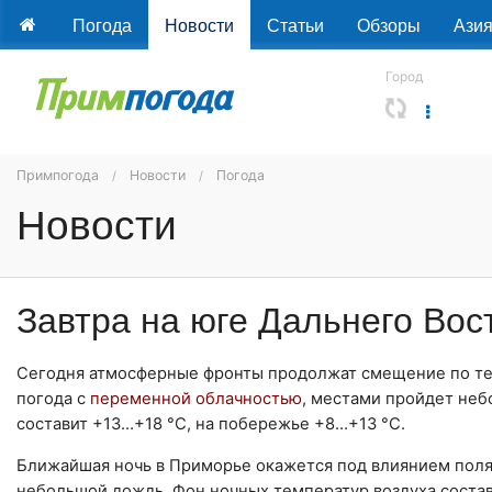
Погода
Новости
Статьи
Обзоры
Ази
Город
Примпогода
Новости
Погода
Новости
Завтра на юге Дальнего Вос
Сегодня атмосферные фронты продолжат смещение по тер
погода с
переменной облачностью
, местами пройдет не
составит +13…+18 °С, на побережье +8…+13 °С.
Ближайшая ночь в Приморье окажется под влиянием пол
небольшой дождь. Фон ночных температур воздуха состави