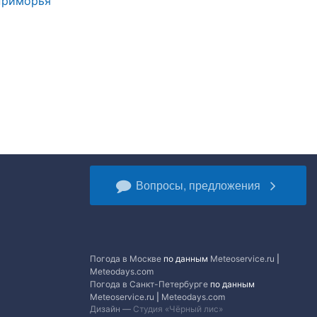
 Приморья
Вопросы, предложения
Погода в Москве
по данным
Meteoservice.ru
|
Meteodays.com
Погода в Санкт-Петербурге
по данным
Meteoservice.ru
|
Meteodays.com
Дизайн —
Студия «Чёрный лис»