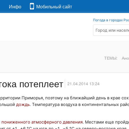
я
Инфо
Мобильный сайт
Погода в городах Ро
ТЕМЫ:
Ано
тока потеплеет
21.04.2014 13:24
ритории Приморья, поэтому на ближайший день в крае сох
большой
дождь
. Температура воздуха в континентальных рай
я
пониженного атмосферного давления
. Местами еще пройд
т от +1…+6 °С на юге до −1…−5 °С на северо-востоке края.