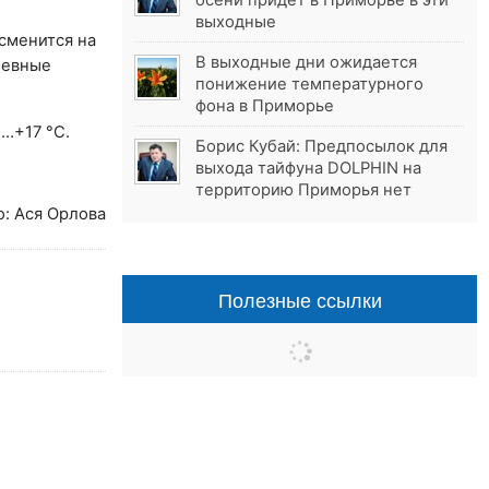
осени придёт в Приморье в эти
выходные
сменится на
В выходные дни ожидается
невные
понижение температурного
фона в Приморье
…+17 °С.
Борис Кубай: Предпосылок для
выхода тайфуна DOLPHIN на
территорию Приморья нет
о: Ася Орлова
Полезные ссылки