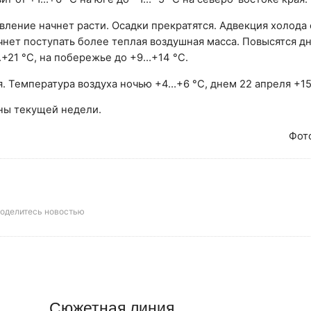
ление начнет расти. Осадки прекратятся. Адвекция холода 
чнет поступать более теплая воздушная масса. Повысятся д
+21 °С, на побережье до +9…+14 °С.
. Температура воздуха ночью +4…+6 °С, днем 22 апреля +15
ны текущей недели.
Фот
оделитесь новостью
Сюжетная линия