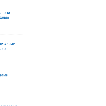
осени
одные
нижение
рье
зами