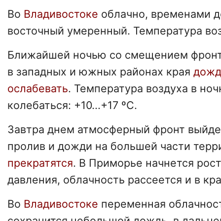
Во
Владивостоке
облачно, временами д
восточный умеренный. Температура воз
Ближайшей ночью со смещением фронт
в западных и южных районах края
дожд
ослабевать
. Температура воздуха в но
колебаться: +10...+17 ºC.
Завтра днем атмосферный фронт выйде
пролив и дожди на большей части терр
прекратятся
. В Приморье начнется рос
давления, облачность рассеется и в кр
Во
Владивостоке
переменная облачнос
сохранится небольшой дождь, в дальне