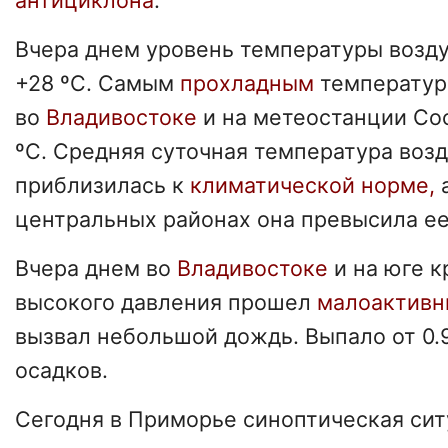
антициклона
.
Вчера днем уровень температуры возд
+28 ºC. Самым
прохладным
температур
во
Владивостоке
и на метеостанции Со
ºC. Средняя суточная температура возд
приблизилась к
климатической норме,
а
центральных районах она превысила ее 
Вчера днем во
Владивостоке
и на юге к
высокого давления прошел
малоактивн
вызвал небольшой дождь. Выпало от 0.9
осадков.
Сегодня в Приморье синоптическая си