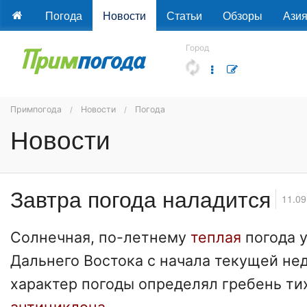
Погода
Новости
Статьи
Обзоры
Ази
Город
Примпогода
Новости
Погода
Новости
Завтра погода наладится
11.09
Солнечная, по-летнему
теплая
погода 
Дальнего Востока с начала текущей не
характер погоды определял гребень ти