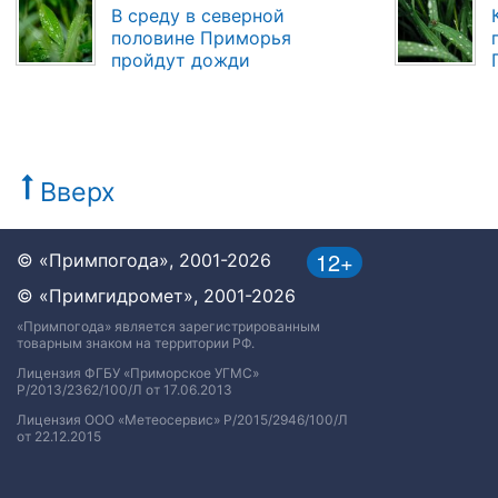
В среду в северной
половине Приморья
пройдут дожди
Вверх
12+
© «Примпогода», 2001-2026
© «Примгидромет», 2001-2026
«Примпогода» является зарегистрированным
товарным знаком на территории РФ.
Лицензия ФГБУ «Приморское УГМС»
Р/2013/2362/100/Л от 17.06.2013
Лицензия ООО «Метеосервис» Р/2015/2946/100/Л
от 22.12.2015