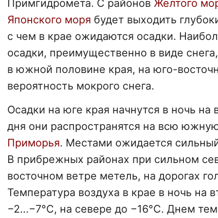
Примгидромета. С районов
Желтого мо
Японского моря
будет выходить глубоки
с чем в крае ожидаются осадки. Наибо
осадки, преимущественно в виде снега
в южной половине края, на юго-восточ
вероятность мокрого снега.
Осадки на юге края начнутся в ночь на 
дня они распространятся на всю южну
Приморья
. Местами ожидается сильный
В прибрежных районах при сильном се
восточном ветре метель, на дорогах го
Температура воздуха в крае в ночь на 
−2...−7°C, на севере до −16°C. Днем т