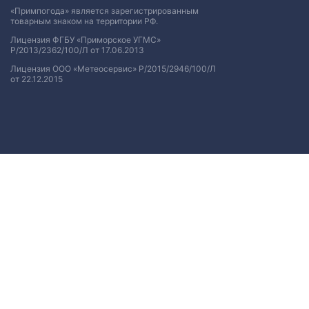
«Примпогода» является зарегистрированным
товарным знаком на территории РФ.
Лицензия ФГБУ «Приморское УГМС»
Р/2013/2362/100/Л от 17.06.2013
Лицензия ООО «Метеосервис» Р/2015/2946/100/Л
от 22.12.2015