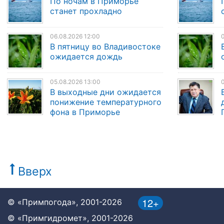
По ночам в Приморье
станет прохладно
06.08.2026 12:00
0
В пятницу во Владивостоке
ожидается дождь
05.08.2026 13:00
0
В выходные дни ожидается
понижение температурного
фона в Приморье
Вверх
12+
© «Примпогода», 2001-2026
© «Примгидромет», 2001-2026