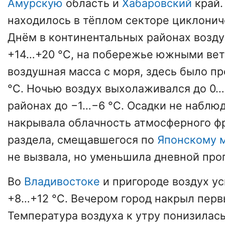
Амурскую
область и
Хабаровский
край
находилось в тёплом секторе циклонич
Днём в континентальных районах возду
+14…+20 °C, на побережье южными ве
воздушная масса с моря, здесь было п
°C. Ночью воздух выхолаживался до 0…
районах до −1…−6 °C. Осадки не наблю
накрывала облачность атмосферного ф
раздела, смещавшегося по
Японскому 
не вызвала, но уменьшила дневной про
Во
Владивостоке
и пригороде воздух ус
+8…+12 °C. Вечером город накрыл перв
Температура воздуха к утру понизилась