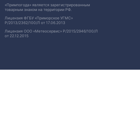
«Примпогода» является зарегистрированным
товарным знаком на территории РФ.
Лицензия ФГБУ «Приморское УГМС»
Р/2013/2362/100/Л от 17.06.2013
Лицензия ООО «Метеосервис» Р/2015/2946/100/Л
от 22.12.2015