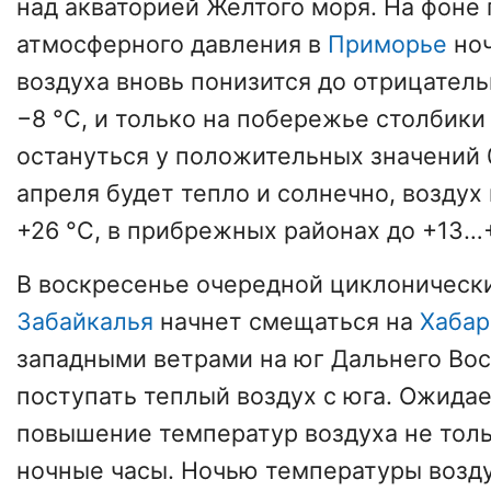
над акваторией Желтого моря. На фоне
атмосферного давления в
Приморье
ноч
воздуха вновь понизится до отрицател
−8 °C, и только на побережье столбик
остануться у положительных значений 
апреля будет тепло и солнечно, воздух
+26 °C, в прибрежных районах до +13…+
В воскресенье очередной циклонически
Забайкалья
начнет смещаться на
Хабар
западными ветрами на юг Дальнего Во
поступать теплый воздух с юга. Ожида
повышение температур воздуха не тольк
ночные часы. Ночью температуры возду