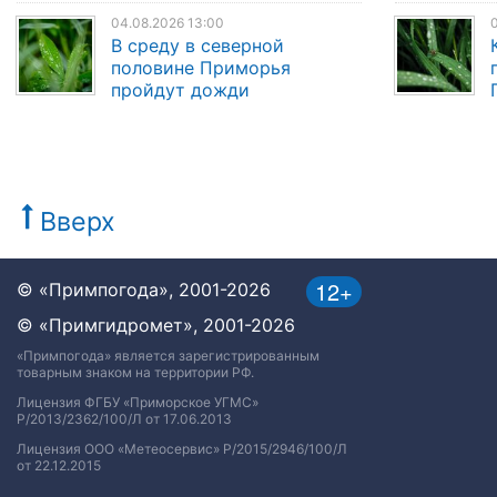
04.08.2026 13:00
0
В среду в северной
половине Приморья
пройдут дожди
Вверх
12+
© «Примпогода», 2001-2026
© «Примгидромет», 2001-2026
«Примпогода» является зарегистрированным
товарным знаком на территории РФ.
Лицензия ФГБУ «Приморское УГМС»
Р/2013/2362/100/Л от 17.06.2013
Лицензия ООО «Метеосервис» Р/2015/2946/100/Л
от 22.12.2015