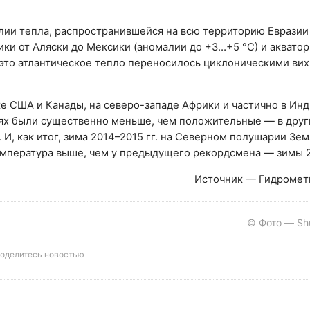
лии тепла, распространившейся на всю территорию Евразии
ики от Аляски до Мексики (аномалии до +3…+5 °С) и аквато
это атлантическое тепло переносилось циклоническими вих
 США и Канады, на северо-западе Африки и частично в Инд
ях были существенно меньше, чем положительные — в друг
И, как итог, зима 2014–2015 гг. на Северном полушарии Зем
емпература выше, чем у предыдущего рекордсмена — зимы 2
Источник — Гидромет
© Фото — Shu
оделитесь новостью