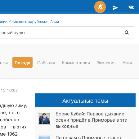
ссии, ближнего зарубежья, Азии
нсы
Погода
События
Комментарии
Экология
Азия
015 10:07
Актуальные темы
едшую зиму,
е, т.е. с
Борис Кубай: Первое дыхание
Особенно
осени придёт в Приморье в эти
выходные
ов — в этих
ме 1962
По ночам в Приморье станет