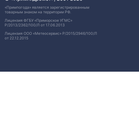
«Примпогода» является зарегистрированным
товарным знаком на территории РФ.
Лицензия ФГБУ «Приморское УГМС»
Р/2013/2362/100/Л от 17.06.2013
Лицензия ООО «Метеосервис» Р/2015/2946/100/Л
от 22.12.2015