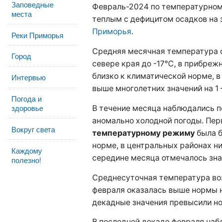
Заповедные
Февраль-2024 по температурно
места
теплым с дефицитом осадков на 
Приморья
.
Реки Приморья
Средняя месячная температура со
Город
севере края до -17°С, в прибрежн
близко к климатической норме, 
Интервью
выше многолетних значений на 1 
Погода и
здоровье
В течение месяца наблюдались п
аномально холодной погоды. Пер
Вокруг света
температурному режиму
была б
норме, в центральных районах ни
Каждому
середине месяца отмечалось зна
полезно!
Среднесуточная температура воз
февраля оказалась выше нормы на
декадные значения превысили но
В последней декаде февраля наб