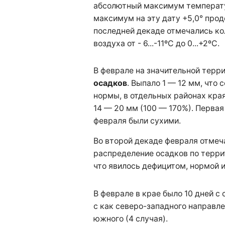
абсолютный максимум температ
максимум на эту дату +5,0° прод
последней декаде отмечались к
воздуха от - 6...-11ºС до 0...+2ºС.
В феврале на значительной терр
осадков
. Выпало 1 — 12 мм, что 
нормы, в отдельных районах края
14 — 20 мм (100 — 170%). Первая
февраля были сухими.
Во второй декаде февраля отме
распределение осадков по террит
что явилось дефицитом, нормой и
В феврале в крае было 10 дней с
с как северо-западного направлен
южного (4 случая).