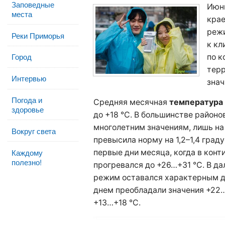
Заповедные
Июн
места
крае
реж
Реки Приморья
к кл
Город
по к
терр
Интервью
знач
Погода и
Средняя месячная
температура 
здоровье
до +18 °C. В большинстве районо
многолетним значениям, лишь н
Вокруг света
превысила норму на 1,2–1,4 гра
Каждому
первые дни месяца, когда в конт
полезно!
прогревался до +26…+31 °C. В 
режим оставался характерным дл
днем преобладали значения +22…
+13…+18 °C.