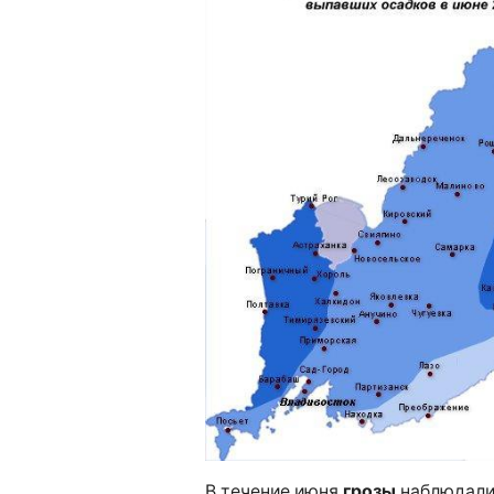
В течение июня
грозы
наблюдалис