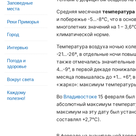
Заповедные
места
Средняя месячная
температура
и побережье -5...-8°С, что в ос
Реки Приморья
многолетних значений на 1 – 3,6°С
Город
климатической норме.
Температура воздуха ночью колеба
Интервью
-21...-26º, в отдельные ночи повыш
Погода и
также отмечались значительные
здоровье
4...-9°, в первой декаде понижалас
месяца повышалась до +1... +6°, 
Вокруг света
«жарко»: максимум температуры 
Каждому
Во
Владивостоке
15 февраля был
полезно!
абсолютный максимум температ
максимум на эту дату был устано
составлял +2,7°С).
В феврале на значительной терр