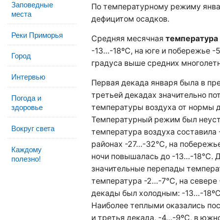
Заповедные
По температурному режиму янва
места
дефицитом осадков.
Реки Приморья
Средняя месячная
температура
-13…-18ºC, на юге и побережье -5
Город
градуса выше средних многолетн
Интервью
Первая декада января была в пре
третьей декадах значительно пот
Погода и
здоровье
температуры воздуха от нормы д
Температурный режим был неус
Вокруг света
температура воздуха составила 
районах -27…-32°С, на побережье
Каждому
ночи повышалась до -13…-18°С. 
полезно!
значительные перепады темпера
температура -2…-7°С, на севере 
декады был холодным: -13…-18ºС,
Наиболее теплыми оказались пос
и третья декада, -4…-9ºС, в южн