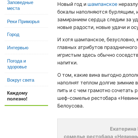
Заповедные
Новый год и
шампанское
неразлу
места
бокалы наполняются бурлящим, и
замиранием сердца следим за уд
Реки Приморья
новые радости, новые удачи и о
Город
И хотя шампанское, безусловно, 
Интервью
главных атрибутов праздничного
игристым здесь обычно соседств
Погода и
напитки.
здоровье
О том, какие вина выгодно допол
Вокруг света
наполнят теплом долгие зимние в
пить и с чем грамотно сочетать
Каждому
полезно!
шеф-сомелье рестобара «Невинн
Белоусова.
Екатерина 
сомелье рестобара «Невинн