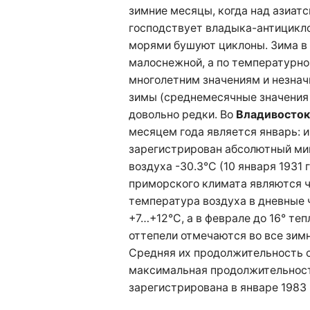
зимние месяцы, когда над азиат
господствует владыка-антицикло
морями бушуют циклоны.
Зима в
малоснежной
, а
по температурно
многолетним значениям и незнач
зимы (среднемесячные значения
довольно редки. Во
Владивосто
месяцем года является январь
: 
зарегистрирован абсолютный м
воздуха -30.3°C (10 января 1931
приморского климата являются
температура воздуха в дневные
+7…+12°C, а в феврале до 16° теп
оттепели отмечаются во все зимн
Средняя их продолжительность со
максимальная продолжительность
зарегистрирована в январе 1983 