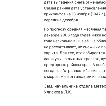
дата выпадения снега
отмечалась
Самая ранняя дата установления
приходится на 13 ноября (1947 г.)
середине декабря.
По прогнозу
средняя месячная т
декабре 2006 года будет ниже но
года несколько выше её. На оби
не рассчитывают, но снежным п
укрыта. Для тех, кто собирается
каникулы на лыжных трассах, лу
предгорные районы края. А вообщ
погодные "странности", зима в э
с морозами и оттепелями и неча
Зам. начальника отдела мете
Улискова Л.К.