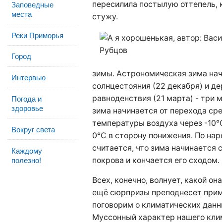
Заповедные
пересилила постылую оттепель, к
места
стужу.
Реки Приморья
Город
зимы.
Астрономическая зима на
Интервью
солнцестояния (22 декабря) и де
Погода и
равноденствия (21 марта) - три
здоровье
зима начинается от перехода ср
температуры воздуха через -10°
Вокруг света
0°C в сторону понижения. По на
считается, что зима начинается 
Каждому
полезно!
покрова и кончается его сходом.
Всех, конечно, волнует, какой она
ещё сюрпризы преподнесет прим
поговорим о климатических данны
Муссонный характер нашего клим