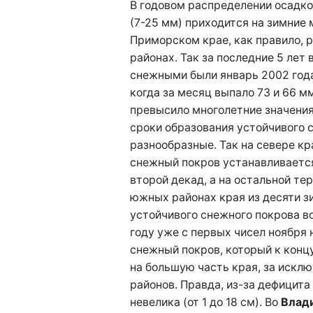
В годовом распределении
осадк
(7-25 мм) приходится на зимние
Приморском крае, как правило, 
районах. Так за последние 5 лет 
снежными были январь 2002 года
когда за месяц выпало 73 и 66 м
превысило многолетние значения 
сроки образования устойчивого 
разнообразные. Так на севере кр
снежный покров устанавливается
второй декад, а на остальной тер
южных районах края из десяти зи
устойчивого снежного покрова во
году уже с первых чисел ноября 
снежный покров, который к конц
на большую часть края, за искл
районов. Правда, из-за дефицита
невелика (от 1 до 18 см). Во
Влад