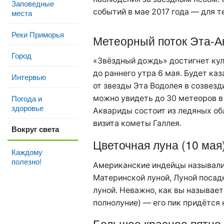
Заповедные
событий в мае 2017 года — для те
места
Реки Приморья
Метеорный поток Эта-А
Город
«Звёздный дождь» достигнет кул
до раннего утра 6 мая. Будет ка
Интервью
от звезды Эта Водолея в созвезд
Погода и
можно увидеть до 30 метеоров в
здоровье
Аквариды состоит из ледяных об
визита кометы Галлея.
Вокруг света
Цветочная луна (10 мая
Каждому
полезно!
Американские индейцы называли
Материнской луной, Луной посад
луной. Неважно, как вы называет
полнолуние) — его пик придётся н
Большое красное пятно