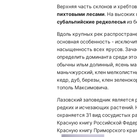
Верхняя часть склонов и хребто
пихтовыми лесами
. На высоких
субальпийские редколесья
из б
Вдоль крупных рек распростра
основная особенность - исключи
насыщенность всех ярусов. Зач
определить доминанта среди это
обычны ильм долинный, ясень ма
маньчжурский, клен мелколистны
кедр, дуб, березы, клен зеленок
тополь Максимовича.
Лазовский заповедник является 
редких и исчезающих растений. 
охраняется 31 вид сосудистых р
Красную книгу Российской Федера
Красную книгу Приморского края