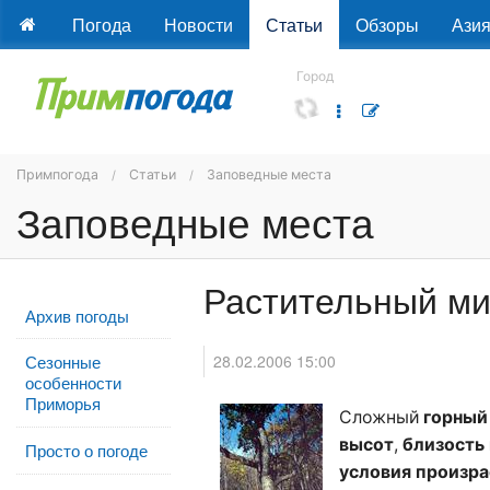
Погода
Новости
Статьи
Обзоры
Ази
Город
Примпогода
Статьи
Заповедные места
Заповедные места
Растительный м
Архив погоды
28.02.2006 15:00
Сезонные
особенности
Приморья
Сложный
горный
высот
,
близость
Просто о погоде
условия произра