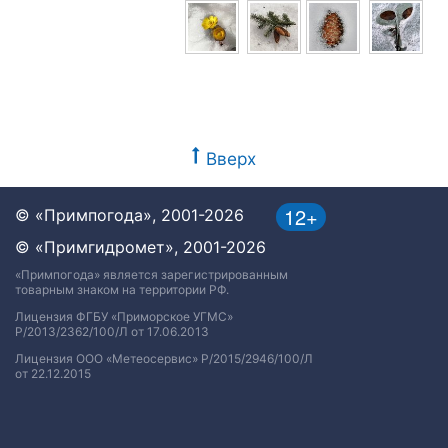
Вверх
12+
© «Примпогода», 2001-2026
© «Примгидромет», 2001-2026
«Примпогода» является зарегистрированным
товарным знаком на территории РФ.
Лицензия ФГБУ «Приморское УГМС»
Р/2013/2362/100/Л от 17.06.2013
Лицензия ООО «Метеосервис» Р/2015/2946/100/Л
от 22.12.2015