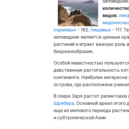
заповедник
количество
видов
:
лек
медоносны
кормовых
- 182,
пищевых
- 111. 
заповедник является ценным хр
растений и играет важную роль 
биоразнообразия.
Особой известностью пользуетс
девственная растительность кот
континенте. Наиболее интересна
острова, где расположена уника
В озере Заря растет реликтовое
Шребера
. Основной ареал этого 
еще из мелового периода растен
и субтропической Азии.