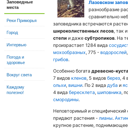
Заповедные
Лазовском запо
места
разнообразие рас
сравнительно не
Реки Приморья
заповедника встречаются растен
широколиственных лесов
, так 
Город
степи
и даже
субтропиков
. На 
Интервью
произрастает 1284 вида
сосудис
мохообразных
, 775 -
водорослей
Погода и
грибов
.
здоровье
Особенно богата
древесно-куст
Вокруг света
7 видов
кленов
, 5 видов
берез
, 4
ольхи
,
вишни
. По 2 вида
дуба
и
яс
Каждому
полезно!
4 вида
бересклета
,
шиповника
, п
смородины
.
Неповторимый и специфический 
придают растения -
лианы
.
Актин
крупное растение, поднимающеес