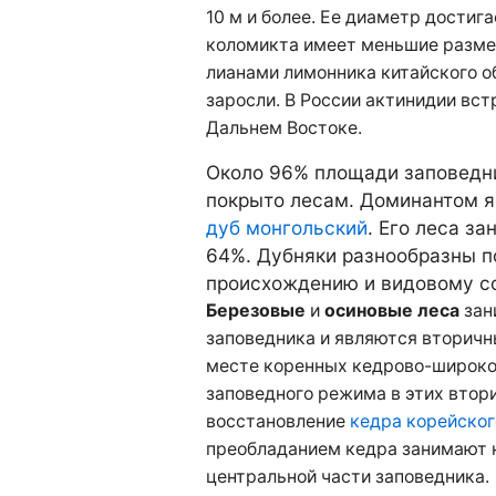
10 м и более. Ее диаметр достиг
коломикта имеет меньшие размер
лианами лимонника китайского 
заросли. В России актинидии вст
Дальнем Востоке.
Около 96% площади заповедн
покрыто лесам. Доминантом я
дуб монгольский
. Его леса з
64%. Дубняки разнообразны п
происхождению и видовому со
Березовые
и
осиновые леса
зан
заповедника и являются вторичн
месте коренных кедрово-широко
заповедного режима в этих втор
восстановление
кедра корейског
преобладанием кедра занимают 
центральной части заповедника.